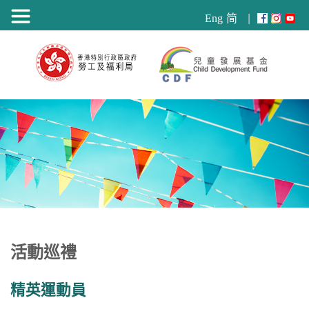
目
Eng
简
錄
活動巡禮
精英運動員