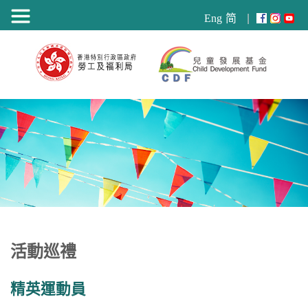
目
Eng
简
錄
活動巡禮
精英運動員