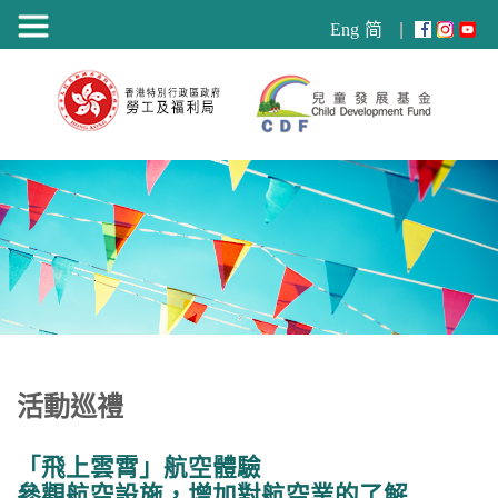
目
Eng
简
錄
活動巡禮
「飛上雲霄」航空體驗
參觀航空設施，增加對航空業的了解