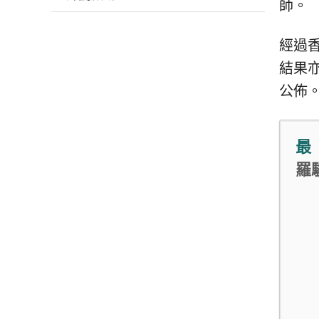
師。
經過
結果
公佈
最
羅