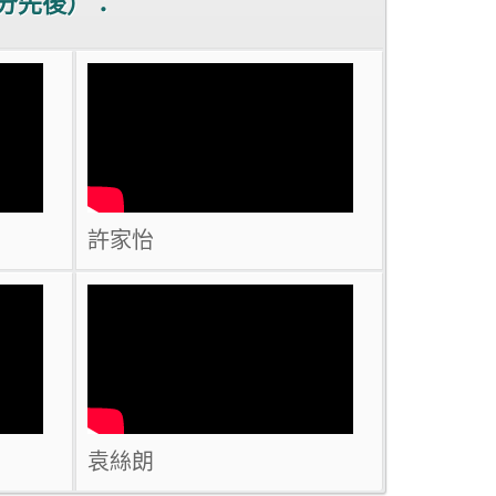
分先後）：
許家怡
袁絲朗