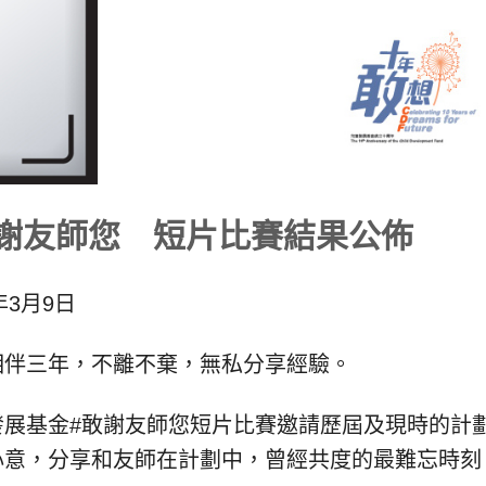
敢謝友師您 短片比賽結果公佈
年3月9日
相伴三年，不離不棄，無私分享經驗。
發展基金#敢謝友師您短片比賽邀請歷屆及現時的計
心意，分享和友師在計劃中，曾經共度的最難忘時刻