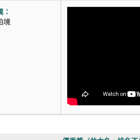
獎：
柏境