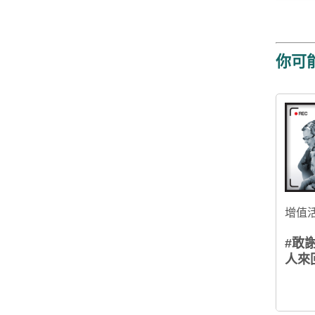
你可
增值
#敢
人來