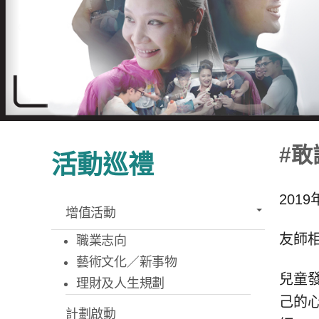
#
活動巡禮
2019
增值活動
友師
職業志向
藝術文化／新事物
兒童
理財及人生規劃
己的
計劃啟動