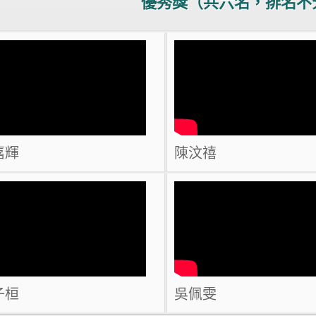
優秀獎（共六名，排名不
嘉輝
陳汶禧
子桓
吳佩雯