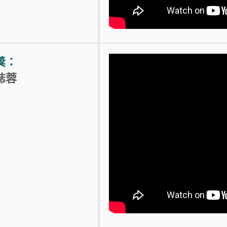
獎：
誌蓉